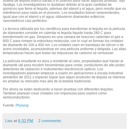
botella de tequila blanco barato y lo usamos para hacer algunas pruebas" dijo
Apatiga. Los investigadores lo dudaban debido al la gran cantidad de
quimicos que tiene el tequila, ademas del etanol y el agua, pero resulto que no
interfirieron para nada en el proceso. Los resultados fueron sorprendentes,
igual que con el etanol y el agua, obtuvieron diamantes esfericos
nanometricos casi perfectos.
La tecnica utilizada por los cientificos para transformar el tequila en la pelicula
de diamantes consiste en calentar el tequila liquido hasta 280 C para
transformarlo en gas. Despues en una camara de reaccion calientan el gas a
800 C para romper la estructura molecular, con lo cual se forman los cristales
de diamante de 100 a 400 nm. Los cristales caen en bandejas de silicon o de
acero inoxidable, acumulandose en una pelicula uniforme y delgada. Las altas
temperaturas hacen que todas las impurezas de carbono se remuevan.
La pelicula resultante es dura y resistente al calor, propiedades que harian al
diamante util para recubrir heramientas para cortar, conductores de alto poder,
detectores de radiacion e instrumentos electronicos opticos. Los
investigadores planean empezar a usarlo en aplicaciones a escala industrial
alrededor de 2011 y esperan lograr que algun productor de tequila se interese
en ampliar su mercado mas alla de la bebida tradicional.
Por ahora se estan dedicando a hacer pruebas con diferentes tequilas.
Tambien planean crear cristales con impurezas para usarlos como
semiconductores.
Fuente:
Physorg
Liss
at
6:32 PM
2 comments: