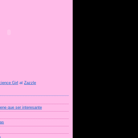
cience Girl
at
Zazzle
iene que ser interesante
mas
a