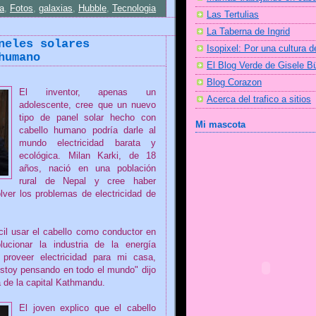
ia
,
Fotos
,
galaxias
,
Hubble
,
Tecnologia
Las Tertulias
La Taberna de Ingrid
neles solares
Isopixel: Por una cultura d
humano
El Blog Verde de Gisele 
Blog Corazon
El inventor, apenas un
Acerca del trafico a sitios
adolescente, cree que un nuevo
tipo de panel solar hecho con
Mi mascota
cabello humano podría darle al
mundo electricidad barata y
ecológica. Milan Karki, de 18
años, nació en una población
rural de Nepal y cree haber
lver los problemas de electricidad de
cil usar el cabello como conductor en
lucionar la industria de la energía
a proveer electricidad para mi casa,
stoy pensando en todo el mundo" dijo
a de la capital Kathmandu.
El joven explico que el cabello