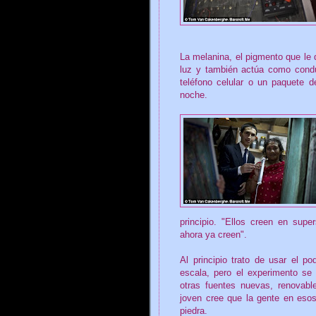
La melanina, el pigmento que le d
luz y también actúa como condu
teléfono celular o un paquete d
noche.
principio. "Ellos creen en supe
ahora ya creen".
Al principio trato de usar el p
escala, pero el experimento s
otras fuentes nuevas, renovab
joven cree que la gente en esos
piedra.