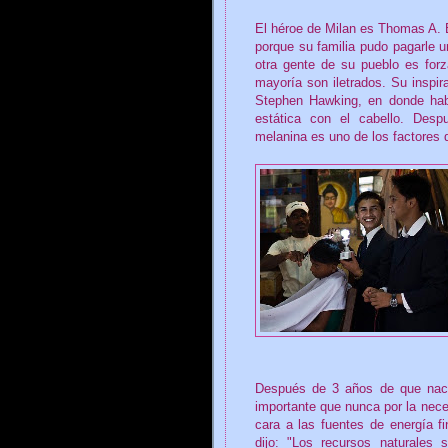
El héroe de Milan es Thomas A. E
porque su familia pudo pagarle 
otra gente de su pueblo es for
mayoría son iletrados. Su inspirac
Stephen Hawking, en donde hab
estática con el cabello. Des
melanina es uno de los factores 
Después de 3 años de que naci
importante que nunca por la nece
cara a las fuentes de energía fi
dijo: "Los recursos naturales