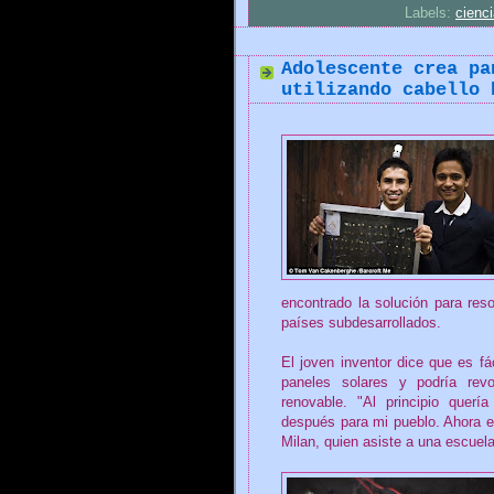
Labels:
cienc
Adolescente crea pa
utilizando cabello 
encontrado la solución para reso
países subdesarrollados.
El joven inventor dice que es fá
paneles solares y podría revo
renovable. "Al principio querí
después para mi pueblo. Ahora e
Milan, quien asiste a una escuel