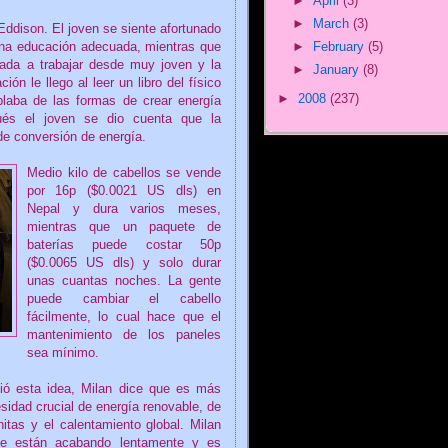
►
April
(3)
►
March
(3)
ddison. El joven se siente afortunado
►
February
(5)
una educación adecuada, mientras que
zada a trabajar desde muy joven y la
►
January
(8)
ión le llego al leer un libro del físico
►
2008
(237)
laba de las formas de crear energía
pués el joven se dio cuenta que la
de conversión de energía.
Medio kilo de cabellos se vende
por 16p ($0.0021 US dls) en
Nepal y dura varios meses,
mientras que un paquete de
baterías puede costar 50p
($0.0065 US dls) y solo durar
unas cuantas noches. La gente
puede cambiar el cabello
fácilmente, lo cual hace que el
mantenimiento de los paneles
sea mínimo.
ó esta idea, Milan dice que es más
sidad crucial de energía renovable, de
nitas y el calentamiento global. Milan
 se están acabando lentamente y es