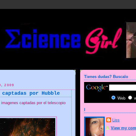
Tienes dudas? Buscalo
, 2009
 captadas por Hubble
Web
 imagenes captadas por el telescopio
I
Liss
View my comp