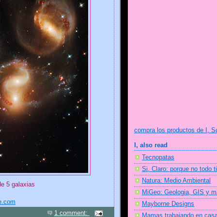
compra los productos de I, S
I, also read
Tecnopatas
Si, Claro: porque no todo t
Natura: Medio Ambiental
e 5 galaxias
MiGeo: Geologia, GIS y 
e.com
Mayborne Designs
1 comment:
Mamas trabajando en cas