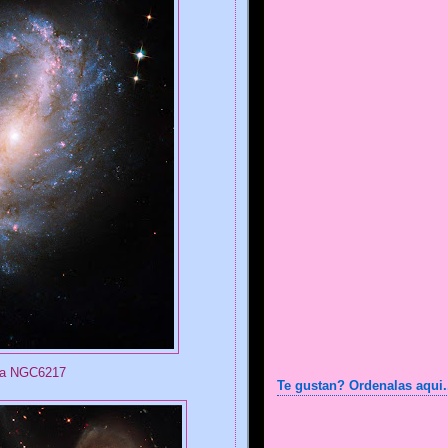
ia NGC6217
Te gustan? Ordenalas aqui.