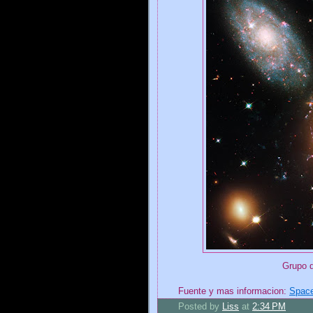
Grupo d
Fuente y mas informacion:
Spac
Posted by
Liss
at
2:34 PM