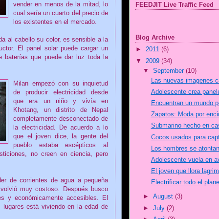
vender en menos de la mitad, lo
FEEDJIT Live Traffic Feed
cual sería un cuarto del precio de
los existentes en el mercado.
Blog Archive
a al cabello su color, es sensible a la
ctor. El panel solar puede cargar un
►
2011
(6)
e baterías que puede dar luz toda la
▼
2009
(34)
▼
September
(10)
Las nuevas imagenes c
Milan empezó con su inquietud
Adolescente crea paneles
de producir electricidad desde
que era un niño y vivía en
Encuentran un mundo p
Khotang, un distrito de Nepal
Zapatos: Moda por enc
completamente desconectado de
Submarino hecho en cas
la electricidad. De acuerdo a lo
que el joven dice, la gente del
Cocos usados para capt
pueblo estaba escépticos al
Los hombres se atontan
rsticiones, no creen en ciencia, pero
Adolescente vuela en av
El joven que llora lagri
oder de corrientes de agua a pequeña
Electrificar todo el pla
e volvió muy costoso. Después busco
►
August
(3)
les y económicamente accesibles. El
 lugares está viviendo en la edad de
►
July
(2)