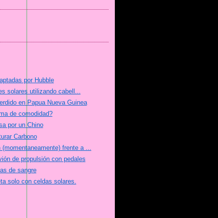
aptadas por Hubble
 solares utilizando cabell...
erdido en Papua Nueva Guinea
ima de comodidad?
a por un Chino
urar Carbono
 (momentaneamente) frente a ...
ión de propulsión con pedales
mas de sangre
neta solo con celdas solares.