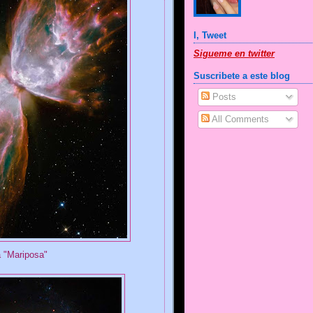
I, Tweet
Sigueme en twitter
Suscribete a este blog
Posts
All Comments
 "Mariposa"