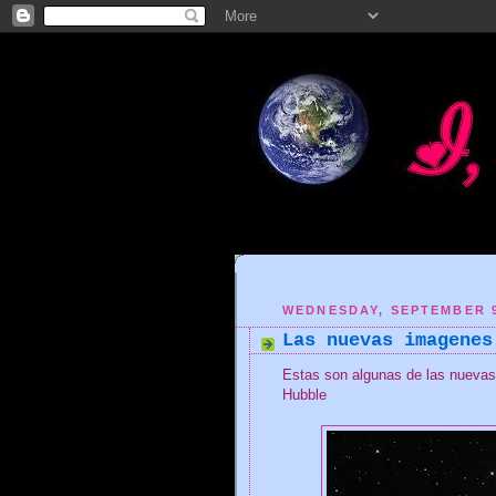
WEDNESDAY, SEPTEMBER 9
Las nuevas imagenes
Estas son algunas de las nuevas
Hubble