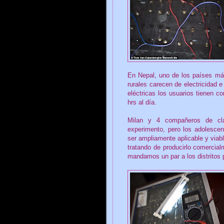
En Nepal, uno de los países m
rurales carecen de electricidad 
eléctricas los usuarios tienen co
hrs al día.
Milan y 4 compañeros de cla
experimento, pero los adolesce
ser ampliamente aplicable y viab
tratando de producirlo comercialme
mandamos un par a los distritos p