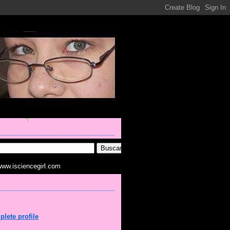
www.isciencegirl.com
lete profile