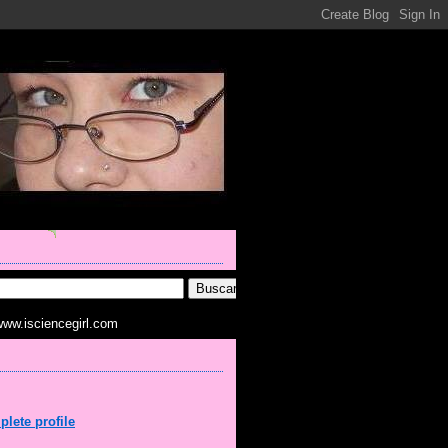
www.isciencegirl.com
lete profile