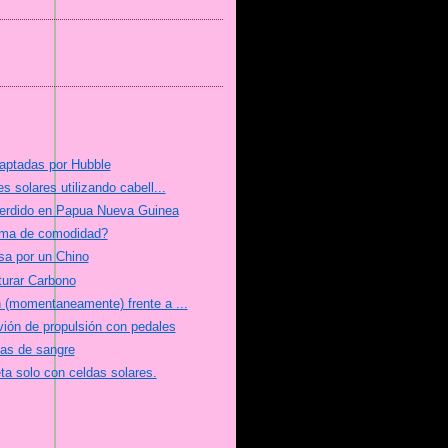
aptadas por Hubble
 solares utilizando cabell...
erdido en Papua Nueva Guinea
ima de comodidad?
a por un Chino
urar Carbono
 (momentaneamente) frente a ...
ión de propulsión con pedales
mas de sangre
neta solo con celdas solares.