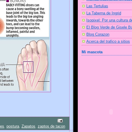
Las Tertulias
La Taberna de Ingrid
Isopixel: Por una cultura d
El Blog Verde de Gisele 
Blog Corazon
Acerca del trafico a sitios
Mi mascota
ies
,
postura
,
Zapatos
,
zaptos de tacon