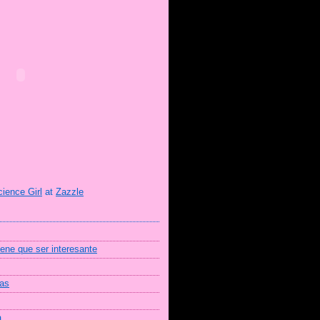
cience Girl
at
Zazzle
iene que ser interesante
mas
a