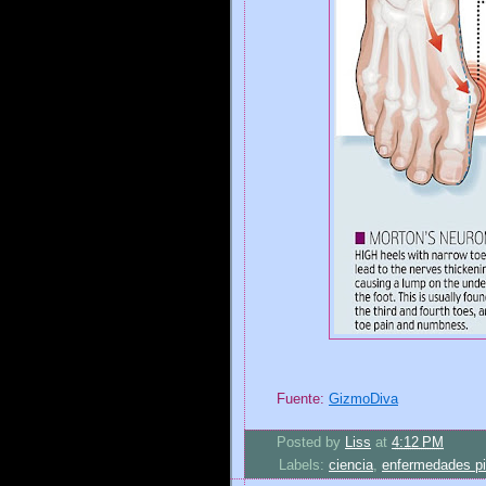
Fuente:
GizmoDiva
Posted by
Liss
at
4:12 PM
Labels:
ciencia
,
enfermedades p