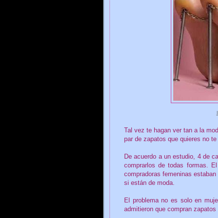
Tal vez te hagan ver tan a la mo
par de zapatos que quieres no t
De acuerdo a un estudio, 4 de c
comprarlos de todas formas. El
compradoras femeninas estaban 
si están de moda.
El problema no es solo en muj
admitieron que compran zapatos de