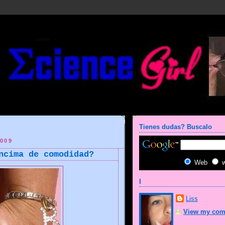
Tienes dudas? Buscalo
009
ncima de comodidad?
Web
I
Liss
View my comp