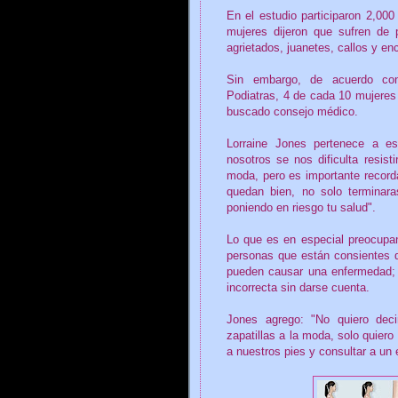
En el estudio participaron 2,000
mujeres dijeron que sufren de
agrietados, juanetes, callos y e
Sin embargo, de acuerdo con
Podiatras, 4 de cada 10 mujeres
buscado consejo médico.
Lorraine Jones pertenece a e
nosotros se nos dificulta resist
moda, pero es importante record
quedan bien, no solo terminar
poniendo en riesgo tu salud".
Lo que es en especial preocupa
personas que están consientes 
pueden causar una enfermedad; 
incorrecta sin darse cuenta.
Jones agrego: "No quiero de
zapatillas a la moda, solo quier
a nuestros pies y consultar a un 