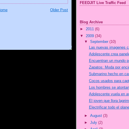
FEEDJIT Live Traffic Feed
Home
Older Post
Blog Archive
►
2011
(6)
▼
2009
(34)
▼
September
(10)
Las nuevas imagenes c
Adolescente crea paneles
Encuentran un mundo p
Zapatos: Moda por enc
Submarino hecho en cas
Cocos usados para capt
Los hombres se atontan
Adolescente vuela en av
El joven que llora lagri
Electrificar todo el pla
►
August
(3)
►
July
(2)