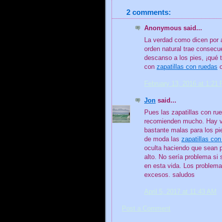
2 comments:
Anonymous said...
La verdad como dicen por a
orden natural trae consecu
descanso a los pies, ¡qué 
con
zapatillas con ruedas
o
February 13, 2016 at 1:21
Jon
said...
Pues las zapatillas con ru
recomienden mucho. Hay va
bastante malas para los p
de moda las
zapatillas con
oculta haciendo que sean 
alto. No sería problema si
en esta vida. Los problema
excesos. saludos
April 5, 2017 at 11:43 AM
Post a Comment