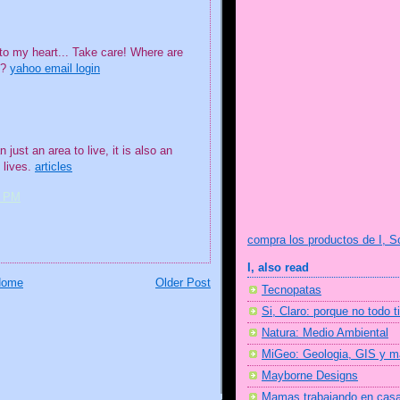
e to my heart... Take care! Where are
h?
yahoo email login
just an area to live, it is also an
l lives.
articles
8 PM
compra los productos de I, S
I, also read
Home
Older Post
Tecnopatas
Si, Claro: porque no todo t
Natura: Medio Ambiental
MiGeo: Geologia, GIS y 
Mayborne Designs
Mamas trabajando en cas