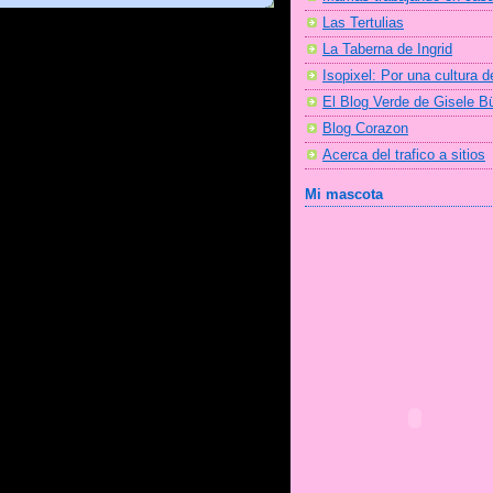
Las Tertulias
La Taberna de Ingrid
Isopixel: Por una cultura d
El Blog Verde de Gisele 
Blog Corazon
Acerca del trafico a sitios
Mi mascota