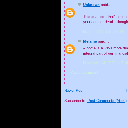
Unknown
said...
This is a topic that's clos
your contact details thoug
May 4, 2018 at 6:32 AM
Melanie
said...
A home is always more than 
integral part of our financia
November 24, 2020 at 7:1
Post a Comment
Newer Post
Subscribe to:
Post Comments (Atom)