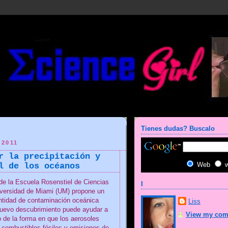
Tienes dudas? Buscalo
 2011
r la precipitación y
Web
l de los océanos
 de la Escuela Rosenstiel de Ciencias
I
iversidad de Miami (UM) propone un
ntidad de contaminación oceánica
Liss
 nuevo descubrimiento puede ayudar a
View my comp
o de la forma en que los aerosoles