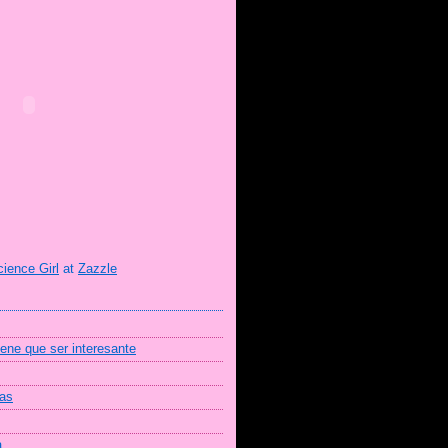
cience Girl
at
Zazzle
iene que ser interesante
mas
a