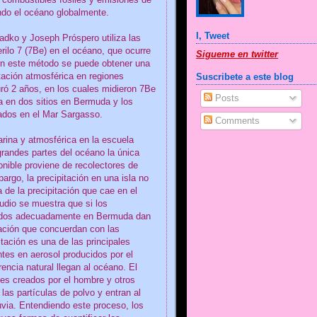
 combustibles fósiles y emisiones de
ando el océano globalmente.
I, Tweet
dko y Joseph Próspero utiliza las
rilo 7 (7Be) en el océano, que ocurre
Sigueme en twitter
on este método se puede obtener una
tación atmosférica en regiones
Suscribete a este blog
ró 2 años, en los cuales midieron 7Be
Posts
ia en dos sitios en Bermuda y los
ados en el Mar Sargasso.
Comments
rina y atmosférica en la escuela
grandes partes del océano la única
onible proviene de recolectores de
argo, la precipitación en una isla no
 de la precipitación que cae en el
udio se muestra que si los
ocados adecuadamente en Bermuda dan
tación que concuerdan con las
tación es una de las principales
tes en aerosol producidos por el
encia natural llegan al océano. El
tes creados por el hombre y otros
las partículas de polvo y entran al
uvia. Entendiendo este proceso, los