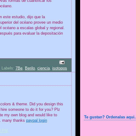
evas formas de cuantificar los
océano.
n este estudio, dijo que la
superior del océano provee un medio
l océano a escalas global y regional.
espués para evaluar la depositación
Labels:
7Be
,
Berilo
,
ciencia
,
isotopos
e colors & theme. Did you design this
 hire someone to do it for you? Plz
ate my own blog and would like to
Te gustan? Ordenalas aqui.
m. many thanks
paypal login
14 PM