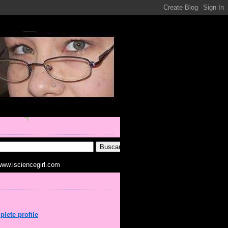
www.isciencegirl.com
lete profile