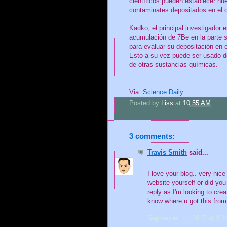
científicos pueden establecer nu
contaminates depositados en el 
Kadko, el principal investigador e
acumulación de 7Be en la parte 
para evaluar su depositación en e
Esto a su vez puede ser usado d
de otras sustancias químicas.
Via:
Science Daily
Posted by
Liss
at
10:55 AM
3 comments:
Travis Smith
said...
I love your blog.. very nic
website yourself or did you
reply as I'm looking to cre
know where u got this fro
September 11, 2017 at 3: