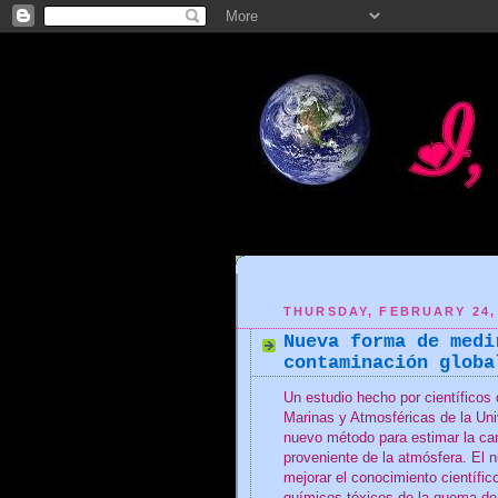
THURSDAY, FEBRUARY 24,
Nueva forma de medi
contaminación globa
Un estudio hecho por científicos
Marinas y Atmosféricas de la Un
nuevo método para estimar la ca
proveniente de la atmósfera. El
mejorar el conocimiento científic