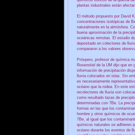
químicos tóxicos de la quema de
plantas industriales están afect
El método propuesto por David Ka
concentraciones isotópicas de Be
naturalmente en la atmósfera. C
buena aproximación de la precipi
oceánicas remotas. El estudio du
depositado en colectores de lluv
compararon a los valores observ
Próspero, profesor de química ma
Rosenstiel de la UM dijo que en 
información de precipitación disp
lluvia colocados en islas. Sin emb
es necesariamente representativa
océano que la rodea. En este est
recolectores de lluvia son col
como resultado tazas de precipi
determinadas con 7Be. La precipi
formas en las que los contaminan
hombre y otros químicos de ocurr
7Be, al igual que los contaminan
químicos naturales se adhieren a 
océano durante los eventos de ll