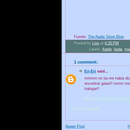
Fuente:
The Apple Store Blog
Posted by
Liss
at
6:25 PM
Labels:
Apple
,
boda
,
ma
1 comment:
Eri-Eri
said...
mmmm mi tia me habia dich
encontrar galan!! mmm met
trabajar!!
March 28, 2008 at 8:32 AM
Post a Comment
Newer Post