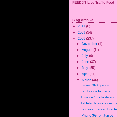
FEEDJIT Live Traffic Feed
Blog Archive
►
2011
(6)
►
2009
(34)
▼
2008
(237)
►
November
(1)
►
August
(11)
►
July
(6)
►
June
(37)
►
May
(55)
►
April
(81)
▼
March
(46)
Espejo 360 grados
La Hora de la Tierra II
Torre de 1 milla de alto
Tableta de arcilla decifr
La Casa Blanca durante 
iPhone 3G, en Junio?