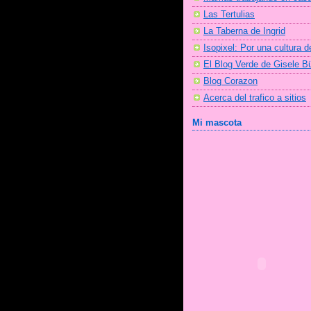
Las Tertulias
La Taberna de Ingrid
Isopixel: Por una cultura d
El Blog Verde de Gisele 
Blog Corazon
Acerca del trafico a sitios
Mi mascota