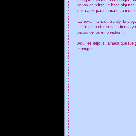
ganas de reirse- le hace algunas 
sus datos para llamarle cuando l
La novia, llamada Sandy, le preg
fiesta justo afuera de la tienda y 
baños de los empleados...
Aqui les dejo la llamada que fue
manager.