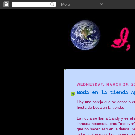
WEDNESDAY, MARCH 26, 2
Boda en la tienda A
Hay una pareja que se conocio en
fiesta de boda en la tienda.
La novia se llama Sandy y es ell
llamada necesaria para "reservar?
que no hacen eso en la tienda, pe
indagar el porque, la manager m