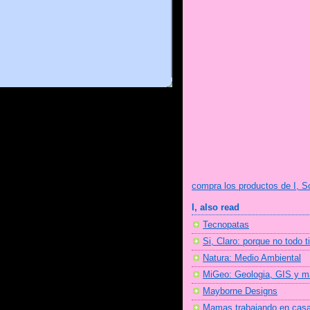
compra los productos de I, S
I, also read
Tecnopatas
Si, Claro: porque no todo t
Natura: Medio Ambiental
MiGeo: Geologia, GIS y 
Mayborne Designs
Mamas trabajando en cas