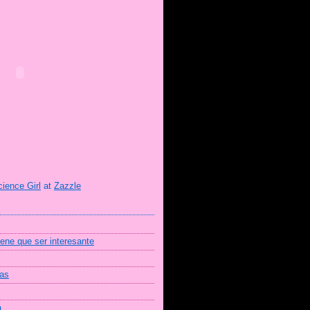
cience Girl
at
Zazzle
iene que ser interesante
mas
a