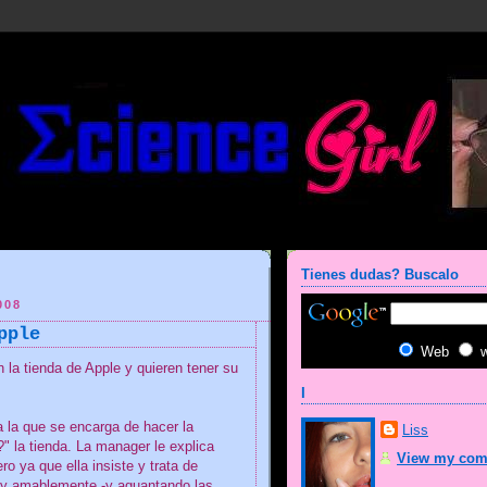
Tienes dudas? Buscalo
008
pple
Web
 la tienda de Apple y quieren tener su
I
a la que se encarga de hacer la
Liss
" la tienda. La manager le explica
View my comp
ro ya que ella insiste y trata de
uy amablemente -y aguantando las