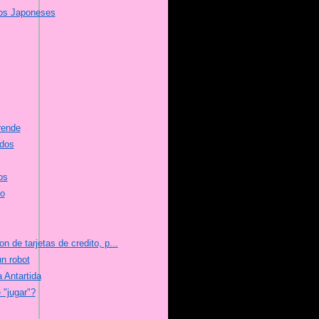
os Japoneses
rende
dos
os
to
 de tarjetas de credito, p...
n robot
a Antartida
 "jugar"?