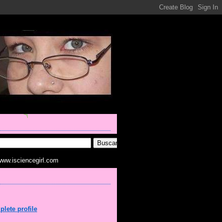
www.isciencegirl.com
lete profile