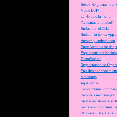
Sexo? No gracias, som
Mac o Dell?
La Hora de la Tierra
Ya plantaste tu arbol?
Surface en el 2011
Boda en la tienda Apple
Hombre y embarazado
Parte Antartida se desp
Espectaculares Hackea
TecnoSexual!
Regeneracion de Organ
Equilibra tu conocimien
Matemago
Agua Virtual
Como obtener informacion
Hombre asesinado por u
Un Iceberg Arcoiris en l
Solitario y con ganas de
Windows Vista, Parte 2