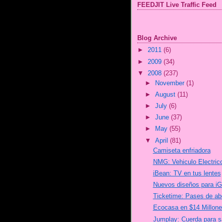
FEEDJIT Live Traffic Feed
Blog Archive
►
2011
(6)
►
2009
(34)
▼
2008
(237)
►
November
(1)
►
August
(11)
►
July
(6)
►
June
(37)
►
May
(55)
▼
April
(81)
Camiseta enfriadora
NMG: Vehiculo Electric
iBean: TV en tus lentes
Nuevos diseños para iG
Ticketime: Pases de abor
Ecocasa en $14 Millone
Jumplay: Cuerda para s