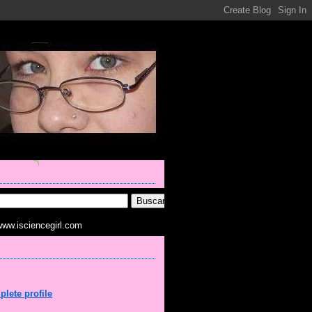
www.isciencegirl.com
lete profile