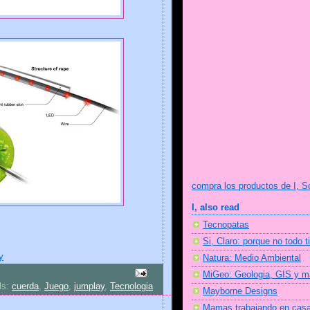
compra los productos de I, S
I, also read
Tecnopatas
Si, Claro: porque no todo t
y
Natura: Medio Ambiental
MiGeo: Geologia, GIS y 
ls:
cuerda
,
Juego
,
jumplay
,
Tecnologia
Mayborne Designs
Mamas trabajando en cas