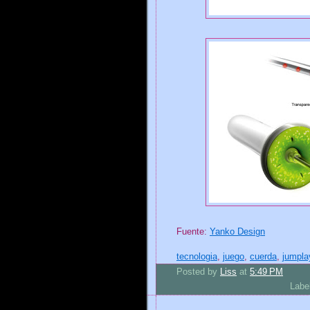
Fuente:
Yanko Design
tecnologia
,
juego
,
cuerda
,
jumpla
Posted by
Liss
at
5:49 PM
Labe