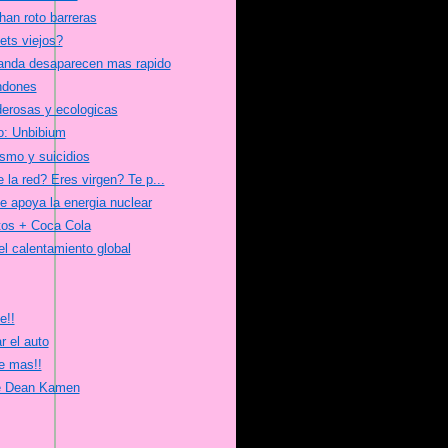
han roto barreras
ets viejos?
anda desaparecen mas rapido
ndones
erosas y ecologicas
o: Unbibium
smo y suicidios
 la red? Eres virgen? Te p...
 apoya la energia nuclear
tos + Coca Cola
l calentamiento global
e!!
r el auto
e mas!!
de Dean Kamen