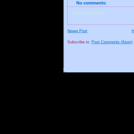
No comments:
Post a Comment
Newer Post
Subscribe to:
Post Comments (Atom)