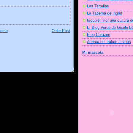
Las Tertulias
La Taberna de Ingrid
Isopixel: Por una cultura d
El Blog Verde de Gisele 
Home
Older Post
Blog Corazon
Acerca del trafico a sitios
Mi mascota