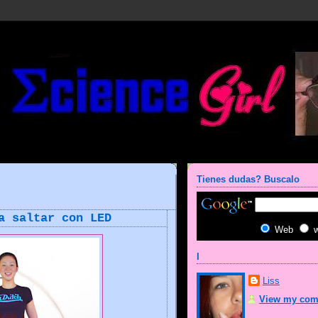
Tienes dudas? Buscalo
a saltar con LED
Web
I
Liss
View my comp