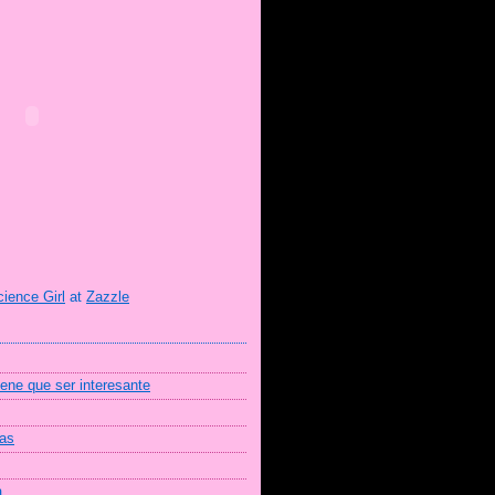
cience Girl
at
Zazzle
iene que ser interesante
mas
a