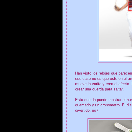
Han visto los relojes que parecen
ese caso no es que este en el air
mueve la varita y crea el efecto.
crear una cuerda para saltar.
Esta cuerda puede mostrar el num
quemado y un cronometro. El di
divertido, no?