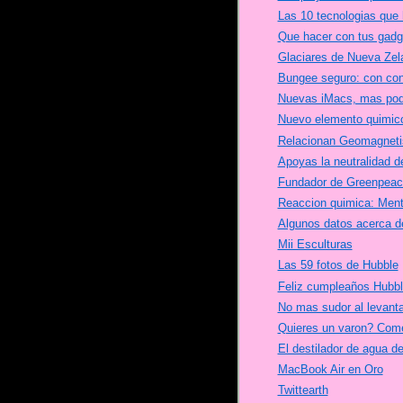
Las 10 tecnologias que 
Que hacer con tus gadg
Glaciares de Nueva Zel
Bungee seguro: con co
Nuevas iMacs, mas pod
Nuevo elemento quimic
Relacionan Geomagneti
Apoyas la neutralidad de
Fundador de Greenpeace
Reaccion quimica: Men
Algunos datos acerca de
Mii Esculturas
Las 59 fotos de Hubble
Feliz cumpleaños Hubbl
No mas sudor al levanta
Quieres un varon? Com
El destilador de agua 
MacBook Air en Oro
Twittearth