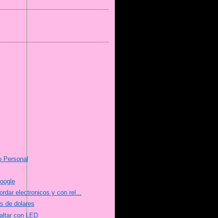
o Personal
oogle
dar electronicos y con rel...
s de dolares
altar con LED